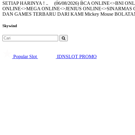
SETIAP HARINYA ! ..
(06/08/2026)
BCA ONLINE<>BNI ON
ONLINE<>MEGA ONLINE<>JENIUS ONLINE<>SINARMAS 
DAN GAMES TERBARU DARI KAMI Mickey Mouse BOLATA
Skywind
Popular Slot
IDNSLOT
PROMO