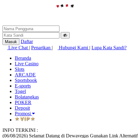
Daftar
Masuk
Live Chat
|
Penarikan
|
Hubungi Kami
|
Lupa Kata Sandi?
Beranda
Live Casino
Slots
ARCADE
Sportsbook
E-sports
Togel
Bolatangkas
POKER
Deposit
Promosi
INFO TERKINI :
(06/08/2026)
Selamat Datang di Dewavegas Gunakan Link Alternatif 