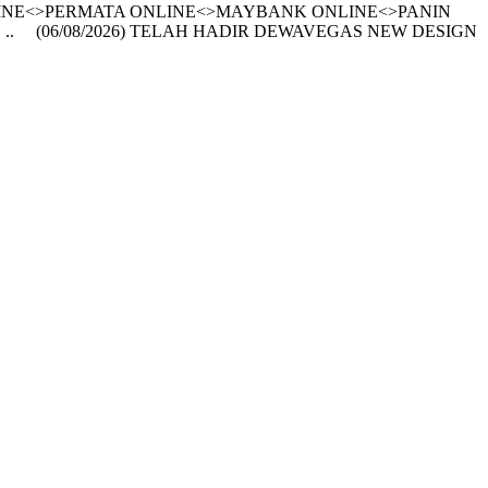
LINE<>PERMATA ONLINE<>MAYBANK ONLINE<>PANIN
E ..
(06/08/2026)
TELAH HADIR DEWAVEGAS NEW DESIGN